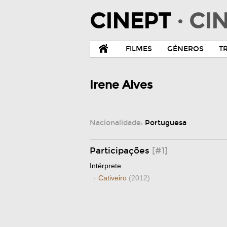
CINEPT
· C
FILMES
GÉNEROS
T
Irene Alves
Nacionalidade:
Portuguesa
Participações
[#1]
Intérprete
·
Cativeiro
(2012)