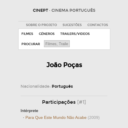
CINEPT
· CINEMA PORTUGUÊS
SOBRE O PROJETO
SUGESTÕES
CONTACTOS
FILMES
GÉNEROS
TRAILERS/VIDEOS
PROCURAR
João Poças
Nacionalidade:
Português
Participações
[#1]
Intérprete
·
Para Que Este Mundo Não Acabe
(2009)