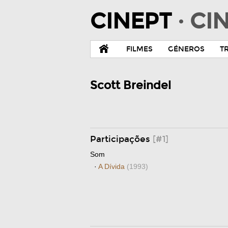
CINEPT
· C
FILMES
GÉNEROS
T
Scott Breindel
Participações
[#1]
Som
·
A Dívida
(1993)