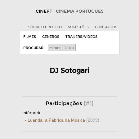
CINEPT
· CINEMA PORTUGUÊS
SOBRE O PROJETO
SUGESTÕES
CONTACTOS
FILMES
GÉNEROS
TRAILERS/VIDEOS
PROCURAR
DJ Sotogari
Participações
[#1]
Intérprete
·
Luanda, a Fábrica da Música
(2009)