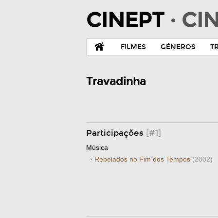
CINEPT
· C
FILMES
GÉNEROS
T
Travadinha
Participações
[#1]
Música
·
Rebelados no Fim dos Tempos
(2002)