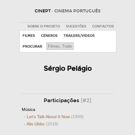
CINEPT
· CINEMA PORTUGUÊS
SOBRE O PROJETO
SUGESTÕES
CONTACTOS
FILMES
GÉNEROS
TRAILERS/VIDEOS
PROCURAR
Sérgio Pelágio
Participações
[#2]
Música
·
Let's Talk About It Now
(1999)
·
Alis Ubbo
(2018)