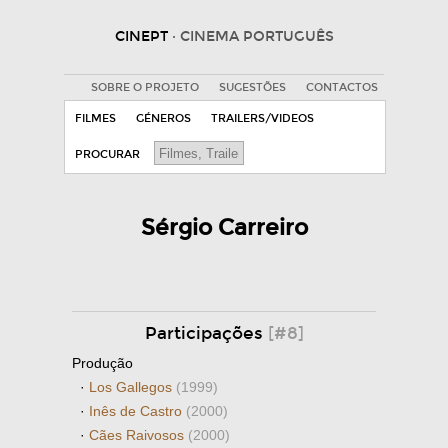
CINEPT
· CINEMA PORTUGUÊS
SOBRE O PROJETO
SUGESTÕES
CONTACTOS
FILMES
GÉNEROS
TRAILERS/VIDEOS
PROCURAR
Sérgio Carreiro
Participações
[#8]
Produção
·
Los Gallegos
(1999)
·
Inês de Castro
(2000)
·
Cães Raivosos
(2000)