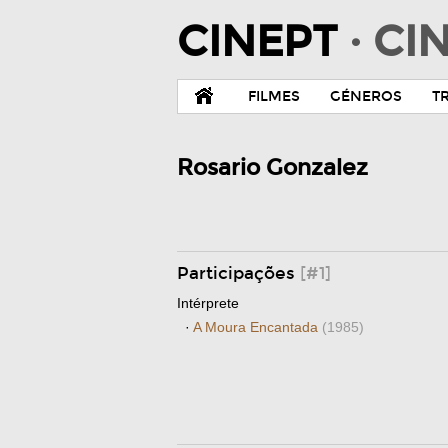
CINEPT
· C
FILMES
GÉNEROS
T
Rosario Gonzalez
Participações
[#1]
Intérprete
·
A Moura Encantada
(1985)