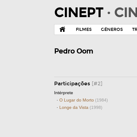
CINEPT
· C
FILMES
GÉNEROS
T
Pedro Oom
Participações
[#2]
Intérprete
·
O Lugar do Morto
(1984)
·
Longe da Vista
(1998)