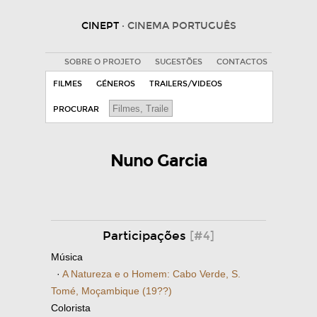
CINEPT
· CINEMA PORTUGUÊS
SOBRE O PROJETO
SUGESTÕES
CONTACTOS
FILMES
GÉNEROS
TRAILERS/VIDEOS
PROCURAR
Nuno Garcia
Participações
[#4]
Música
·
A Natureza e o Homem: Cabo Verde, S.
Tomé, Moçambique (19??)
Colorista