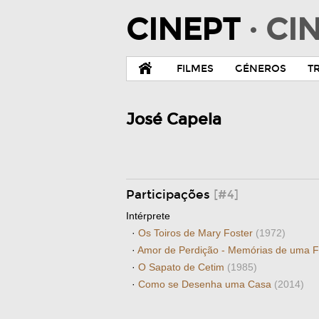
CINEPT
· C
FILMES
GÉNEROS
T
José Capela
Participações
[#4]
Intérprete
·
Os Toiros de Mary Foster
(1972)
·
Amor de Perdição - Memórias de uma F
·
O Sapato de Cetim
(1985)
·
Como se Desenha uma Casa
(2014)