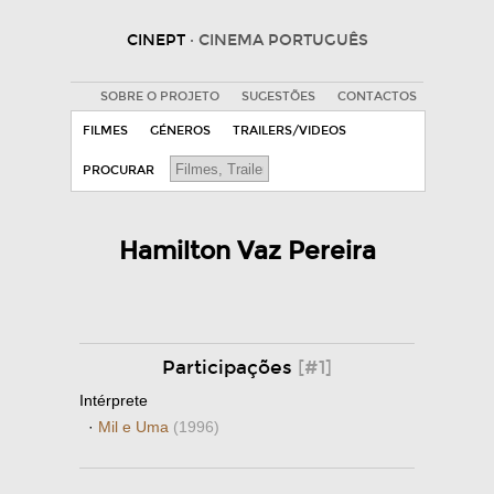
CINEPT
· CINEMA PORTUGUÊS
SOBRE O PROJETO
SUGESTÕES
CONTACTOS
FILMES
GÉNEROS
TRAILERS/VIDEOS
PROCURAR
Hamilton Vaz Pereira
Participações
[#1]
Intérprete
·
Mil e Uma
(1996)