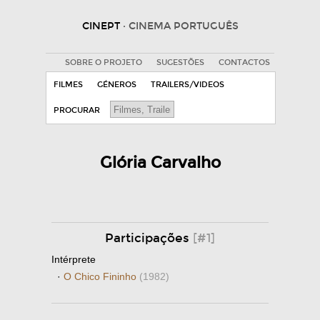
CINEPT
· CINEMA PORTUGUÊS
SOBRE O PROJETO
SUGESTÕES
CONTACTOS
FILMES
GÉNEROS
TRAILERS/VIDEOS
PROCURAR
Glória Carvalho
Participações
[#1]
Intérprete
·
O Chico Fininho
(1982)