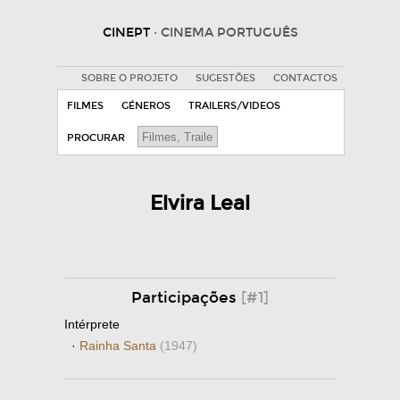
CINEPT
· CINEMA PORTUGUÊS
SOBRE O PROJETO
SUGESTÕES
CONTACTOS
FILMES
GÉNEROS
TRAILERS/VIDEOS
PROCURAR
Elvira Leal
Participações
[#1]
Intérprete
·
Rainha Santa
(1947)