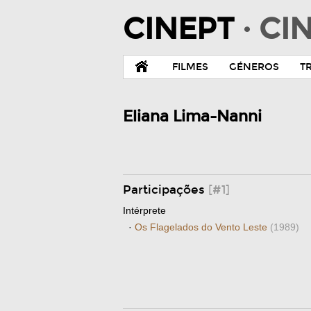
CINEPT
· C
FILMES
GÉNEROS
T
Eliana Lima-Nanni
Participações
[#1]
Intérprete
·
Os Flagelados do Vento Leste
(1989)