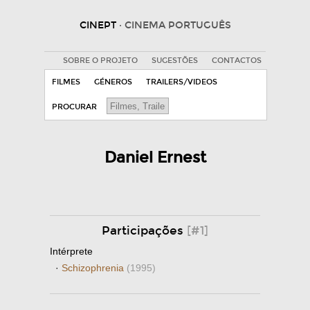
CINEPT
· CINEMA PORTUGUÊS
SOBRE O PROJETO
SUGESTÕES
CONTACTOS
FILMES
GÉNEROS
TRAILERS/VIDEOS
PROCURAR
Daniel Ernest
Participações
[#1]
Intérprete
·
Schizophrenia
(1995)