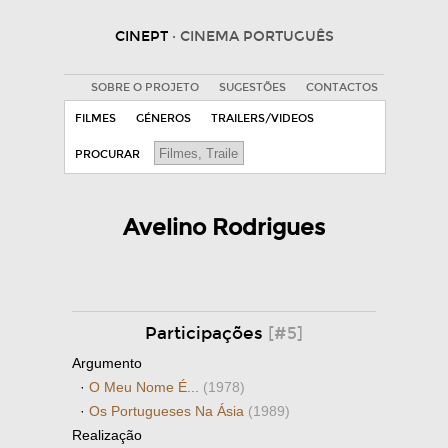
CINEPT
· CINEMA PORTUGUÊS
SOBRE O PROJETO
SUGESTÕES
CONTACTOS
FILMES
GÉNEROS
TRAILERS/VIDEOS
PROCURAR
Avelino Rodrigues
Participações
[#5]
Argumento
·
O Meu Nome É...
(1978)
·
Os Portugueses Na Ásia
(1989)
Realização