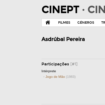
CINEPT
· C
FILMES
GÉNEROS
T
Asdrúbal Pereira
Participações
[#1]
Intérprete
·
Jogo de Mão
(1983)