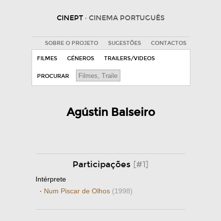
CINEPT
· CINEMA PORTUGUÊS
SOBRE O PROJETO
SUGESTÕES
CONTACTOS
FILMES
GÉNEROS
TRAILERS/VIDEOS
PROCURAR
Agústin Balseiro
Participações
[#1]
Intérprete
·
Num Piscar de Olhos
(1998)