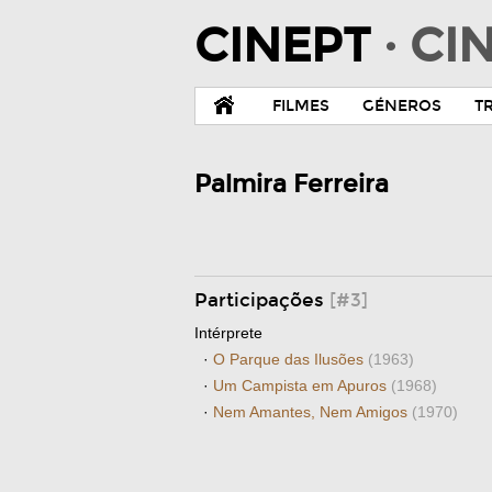
CINEPT
· C
FILMES
GÉNEROS
T
Palmira Ferreira
Participações
[#3]
Intérprete
·
O Parque das Ilusões
(1963)
·
Um Campista em Apuros
(1968)
·
Nem Amantes, Nem Amigos
(1970)