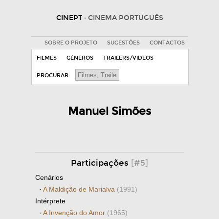
CINEPT
· CINEMA PORTUGUÊS
SOBRE O PROJETO
SUGESTÕES
CONTACTOS
FILMES
GÉNEROS
TRAILERS/VIDEOS
PROCURAR
Manuel Simões
Participações
[#5]
Cenários
·
A Maldição de Marialva
(1991)
Intérprete
·
A Invenção do Amor
(1965)