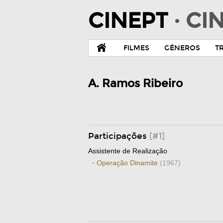
CINEPT
· C
FILMES
GÉNEROS
T
A. Ramos Ribeiro
Participações
[#1]
Assistente de Realização
·
Operação Dinamite
(1967)