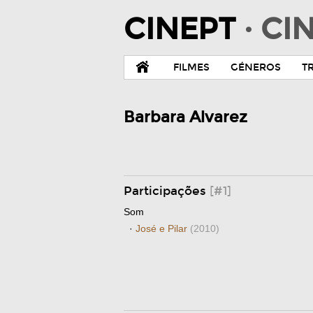
CINEPT
· C
FILMES
GÉNEROS
T
Barbara Alvarez
Participações
[#1]
Som
·
José e Pilar
(2010)