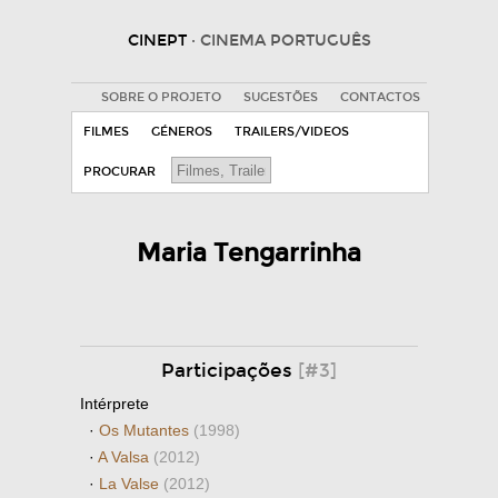
CINEPT
· CINEMA PORTUGUÊS
SOBRE O PROJETO
SUGESTÕES
CONTACTOS
FILMES
GÉNEROS
TRAILERS/VIDEOS
PROCURAR
Maria Tengarrinha
Participações
[#3]
Intérprete
·
Os Mutantes
(1998)
·
A Valsa
(2012)
·
La Valse
(2012)