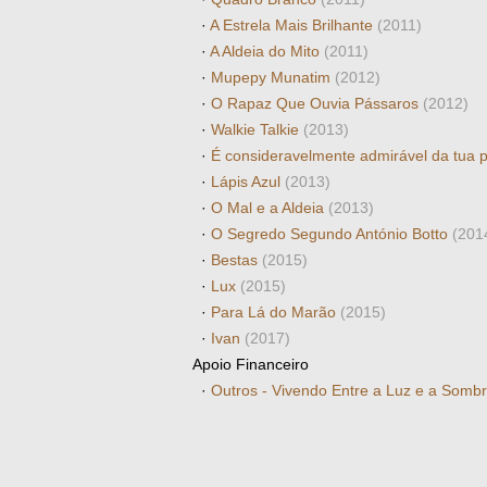
·
A Estrela Mais Brilhante
(2011)
·
A Aldeia do Mito
(2011)
·
Mupepy Munatim
(2012)
·
O Rapaz Que Ouvia Pássaros
(2012)
·
Walkie Talkie
(2013)
·
É consideravelmente admirável da tua 
·
Lápis Azul
(2013)
·
O Mal e a Aldeia
(2013)
·
O Segredo Segundo António Botto
(201
·
Bestas
(2015)
·
Lux
(2015)
·
Para Lá do Marão
(2015)
·
Ivan
(2017)
Apoio Financeiro
·
Outros - Vivendo Entre a Luz e a Somb