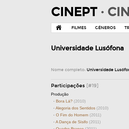
CINEPT
· C
FILMES
GÉNEROS
T
Universidade Lusófona
Nome completo:
Universidade Lusófo
Participações
[#19]
Produção
·
Bora Lá?
(2010)
·
Alegoria dos Sentidos
(2010)
·
O Fim do Homem
(2011)
·
A Dança de Sísifo
(2011)
·
Quadro Branco
(2011)