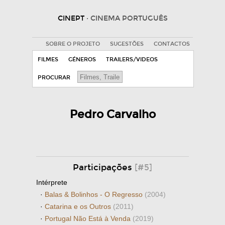
CINEPT
· CINEMA PORTUGUÊS
SOBRE O PROJETO
SUGESTÕES
CONTACTOS
FILMES
GÉNEROS
TRAILERS/VIDEOS
PROCURAR
Pedro Carvalho
Participações
[#5]
Intérprete
·
Balas & Bolinhos - O Regresso
(2004)
·
Catarina e os Outros
(2011)
·
Portugal Não Está à Venda
(2019)