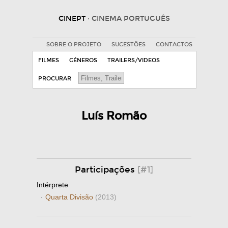
CINEPT
· CINEMA PORTUGUÊS
SOBRE O PROJETO
SUGESTÕES
CONTACTOS
FILMES
GÉNEROS
TRAILERS/VIDEOS
PROCURAR
Luís Romão
Participações
[#1]
Intérprete
·
Quarta Divisão
(2013)