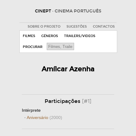
CINEPT
· CINEMA PORTUGUÊS
SOBRE O PROJETO
SUGESTÕES
CONTACTOS
FILMES
GÉNEROS
TRAILERS/VIDEOS
PROCURAR
Amílcar Azenha
Participações
[#1]
Intérprete
·
Aniversário
(2000)