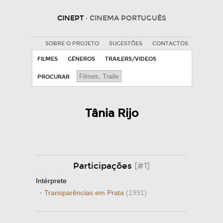
CINEPT
· CINEMA PORTUGUÊS
SOBRE O PROJETO
SUGESTÕES
CONTACTOS
FILMES
GÉNEROS
TRAILERS/VIDEOS
PROCURAR
Tânia Rijo
Participações
[#1]
Intérprete
·
Transparências em Prata
(1991)