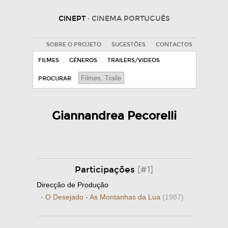
CINEPT
· CINEMA PORTUGUÊS
SOBRE O PROJETO
SUGESTÕES
CONTACTOS
FILMES
GÉNEROS
TRAILERS/VIDEOS
PROCURAR
Giannandrea Pecorelli
Participações
[#1]
Direcção de Produção
·
O Desejado - As Montanhas da Lua
(1987)