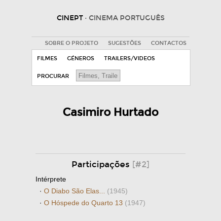
CINEPT
· CINEMA PORTUGUÊS
SOBRE O PROJETO
SUGESTÕES
CONTACTOS
FILMES
GÉNEROS
TRAILERS/VIDEOS
PROCURAR
Casimiro Hurtado
Participações
[#2]
Intérprete
·
O Diabo São Elas...
(1945)
·
O Hóspede do Quarto 13
(1947)