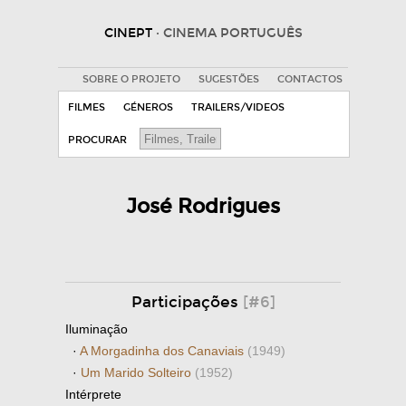
CINEPT
· CINEMA PORTUGUÊS
SOBRE O PROJETO
SUGESTÕES
CONTACTOS
FILMES
GÉNEROS
TRAILERS/VIDEOS
PROCURAR
José Rodrigues
Participações
[#6]
Iluminação
·
A Morgadinha dos Canaviais
(1949)
·
Um Marido Solteiro
(1952)
Intérprete