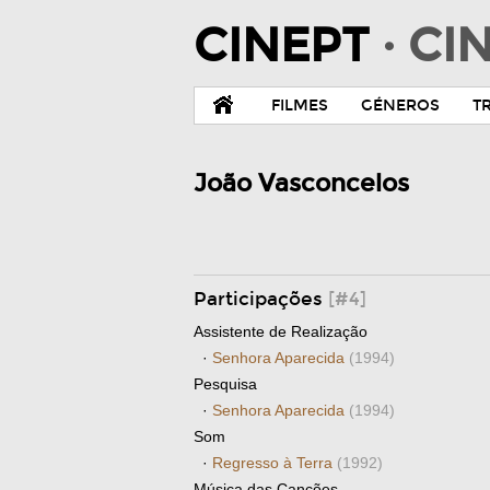
CINEPT
· C
FILMES
GÉNEROS
T
João Vasconcelos
Participações
[#4]
Assistente de Realização
·
Senhora Aparecida
(1994)
Pesquisa
·
Senhora Aparecida
(1994)
Som
·
Regresso à Terra
(1992)
Música das Canções