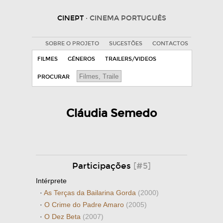
CINEPT
· CINEMA PORTUGUÊS
SOBRE O PROJETO
SUGESTÕES
CONTACTOS
FILMES
GÉNEROS
TRAILERS/VIDEOS
PROCURAR
Cláudia Semedo
Participações
[#5]
Intérprete
·
As Terças da Bailarina Gorda
(2000)
·
O Crime do Padre Amaro
(2005)
·
O Dez Beta
(2007)