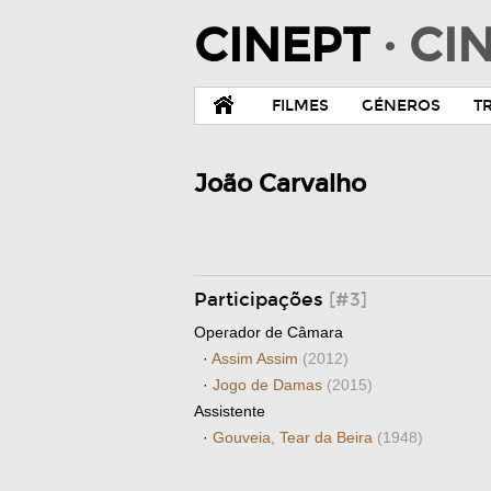
CINEPT
· C
FILMES
GÉNEROS
T
João Carvalho
Participações
[#3]
Operador de Câmara
·
Assim Assim
(2012)
·
Jogo de Damas
(2015)
Assistente
·
Gouveia, Tear da Beira
(1948)