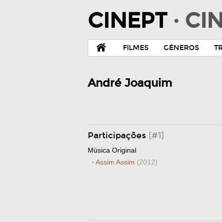
CINEPT
· C
FILMES
GÉNEROS
T
André Joaquim
Participações
[#1]
Música Original
·
Assim Assim
(2012)