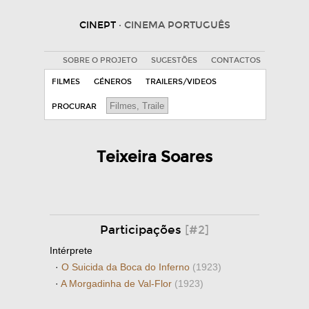
CINEPT
· CINEMA PORTUGUÊS
SOBRE O PROJETO
SUGESTÕES
CONTACTOS
FILMES
GÉNEROS
TRAILERS/VIDEOS
PROCURAR
Teixeira Soares
Participações
[#2]
Intérprete
·
O Suicida da Boca do Inferno
(1923)
·
A Morgadinha de Val-Flor
(1923)