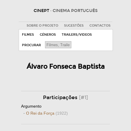
CINEPT
· CINEMA PORTUGUÊS
SOBRE O PROJETO
SUGESTÕES
CONTACTOS
FILMES
GÉNEROS
TRAILERS/VIDEOS
PROCURAR
Álvaro Fonseca Baptista
Participações
[#1]
Argumento
·
O Rei da Força
(1922)