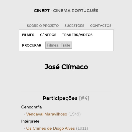
CINEPT
· CINEMA PORTUGUÊS
SOBRE O PROJETO
SUGESTÕES
CONTACTOS
FILMES
GÉNEROS
TRAILERS/VIDEOS
PROCURAR
José Clímaco
Participações
[#4]
Cenografia
·
Vendaval Maravilhoso
(1949)
Intérprete
·
Os Crimes de Diogo Alves
(1911)