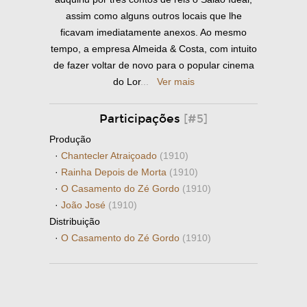
assim como alguns outros locais que lhe
ficavam imediatamente anexos. Ao mesmo
tempo, a empresa Almeida & Costa, com intuito
de fazer voltar de novo para o popular cinema
do Lor
...
Ver mais
Participações
[#5]
Produção
·
Chantecler Atraiçoado
(1910)
·
Rainha Depois de Morta
(1910)
·
O Casamento do Zé Gordo
(1910)
·
João José
(1910)
Distribuição
·
O Casamento do Zé Gordo
(1910)