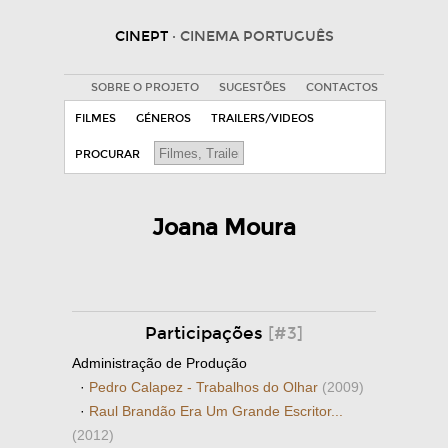
CINEPT
· CINEMA PORTUGUÊS
SOBRE O PROJETO
SUGESTÕES
CONTACTOS
FILMES
GÉNEROS
TRAILERS/VIDEOS
PROCURAR
Joana Moura
Participações
[#3]
Administração de Produção
·
Pedro Calapez - Trabalhos do Olhar
(2009)
·
Raul Brandão Era Um Grande Escritor...
(2012)