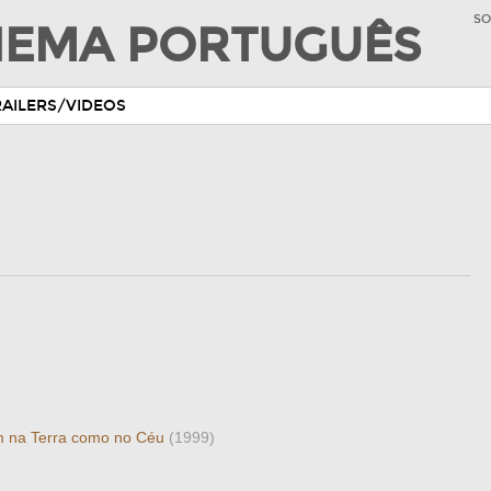
SO
INEMA PORTUGUÊS
RAILERS/VIDEOS
im na Terra como no Céu
(1999)