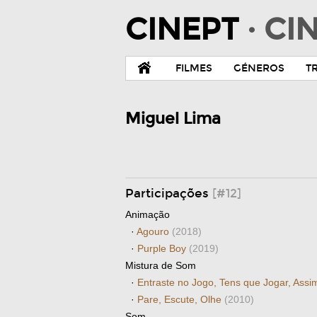
CINEPT
· C
FILMES
GÉNEROS
T
Miguel Lima
Participações
[#12]
Animação
·
Agouro
(2018)
·
Purple Boy
(2019)
Mistura de Som
·
Entraste no Jogo, Tens que Jogar, Ass
·
Pare, Escute, Olhe
(2010)
Som