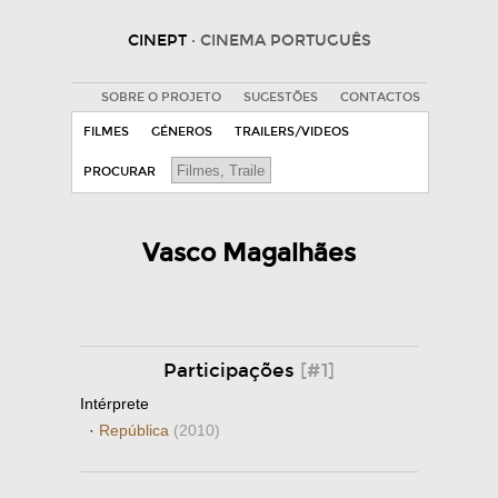
CINEPT
· CINEMA PORTUGUÊS
SOBRE O PROJETO
SUGESTÕES
CONTACTOS
FILMES
GÉNEROS
TRAILERS/VIDEOS
PROCURAR
Vasco Magalhães
Participações
[#1]
Intérprete
·
República
(2010)