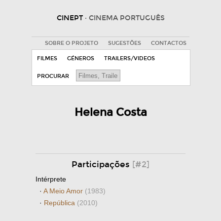
CINEPT
· CINEMA PORTUGUÊS
SOBRE O PROJETO
SUGESTÕES
CONTACTOS
FILMES
GÉNEROS
TRAILERS/VIDEOS
PROCURAR
Helena Costa
Participações
[#2]
Intérprete
·
A Meio Amor
(1983)
·
República
(2010)