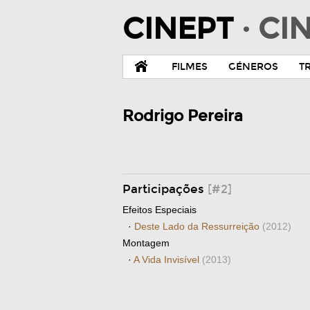
CINEPT
· C
FILMES
GÉNEROS
T
Rodrigo Pereira
Participações
[#2]
Efeitos Especiais
·
Deste Lado da Ressurreição
(2012)
Montagem
·
A Vida Invisível
(2013)