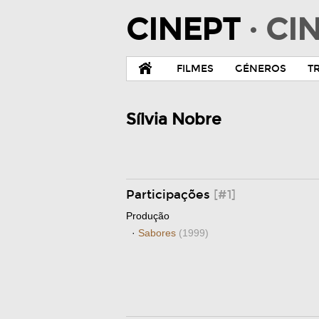
CINEPT
· C
FILMES
GÉNEROS
T
Sílvia Nobre
Participações
[#1]
Produção
·
Sabores
(1999)