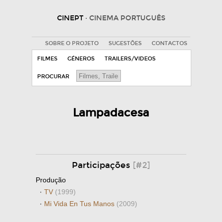
CINEPT
· CINEMA PORTUGUÊS
SOBRE O PROJETO
SUGESTÕES
CONTACTOS
FILMES
GÉNEROS
TRAILERS/VIDEOS
PROCURAR
Lampadacesa
Participações
[#2]
Produção
·
TV
(1999)
·
Mi Vida En Tus Manos
(2009)