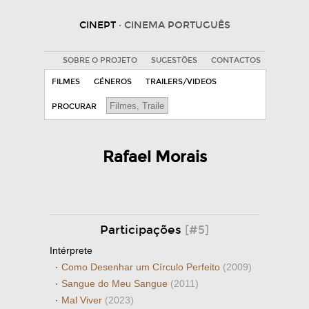
CINEPT
· CINEMA PORTUGUÊS
SOBRE O PROJETO
SUGESTÕES
CONTACTOS
FILMES
GÉNEROS
TRAILERS/VIDEOS
PROCURAR
Rafael Morais
Participações
[#5]
Intérprete
·
Como Desenhar um Círculo Perfeito
(2009)
·
Sangue do Meu Sangue
(2011)
·
Mal Viver
(2023)