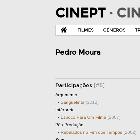
CINEPT
· C
FILMES
GÉNEROS
T
Pedro Moura
Participações
[#5]
Argumento
·
Sanguetinta
(2012)
Intérprete
·
Esboço Para Um Filme
(2007)
Pós-Produção
·
Rebelados no Fim dos Tempos
(2002)
Som