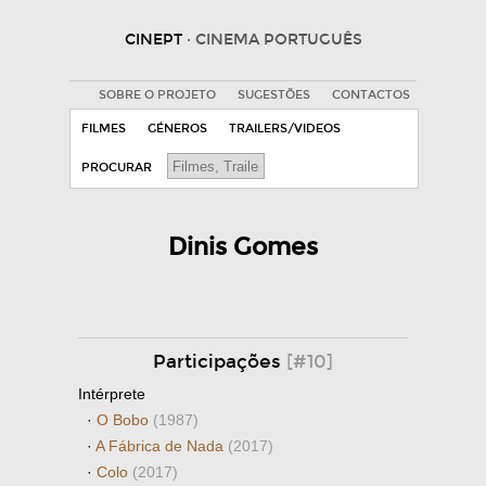
CINEPT
· CINEMA PORTUGUÊS
SOBRE O PROJETO
SUGESTÕES
CONTACTOS
FILMES
GÉNEROS
TRAILERS/VIDEOS
PROCURAR
Dinis Gomes
Participações
[#10]
Intérprete
·
O Bobo
(1987)
·
A Fábrica de Nada
(2017)
·
Colo
(2017)